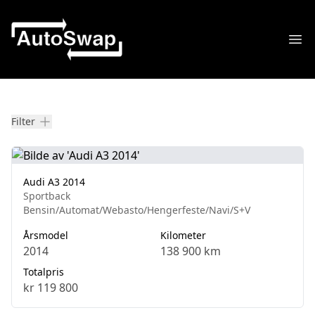
Åpn
Våre biler
Filter
Audi A3 2014
Sportback
Bensin/Automat/Webasto/Hengerfeste/Navi/S+V
Årsmodel
Kilometer
2014
138 900 km
Totalpris
kr 119 800