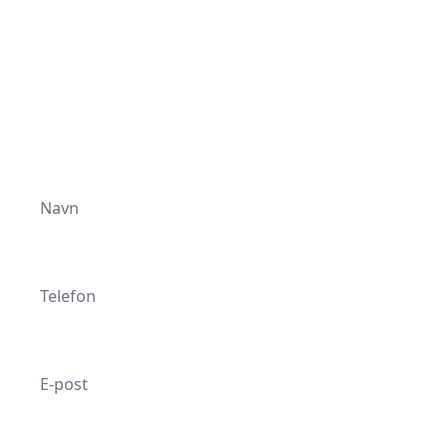
Selg bilen din
Navn
Telefon
E-post
Ønsket salgspris